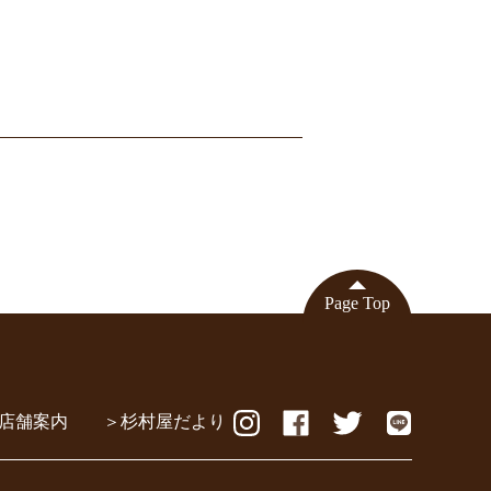
Page Top
店舗案内
杉村屋だより